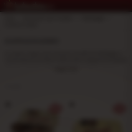
Casa
>
Accessorio per fumatori
>
Imballaggio
>
Scatole di legno
SCATOLE DI LEGNO
Le casse in legno sono soluzioni versatili di imballaggio e
conservazione all'interno della nostra categoria Packaging.
Abbiamo modelli e dimensioni diversi adattati a diverse
Leggi di più
esigenze organizzative e di conservazione.
Il nostro catalogo include opzioni come scatole in legno
4 risultati
RAW in dimensioni compatte (12,6 cm x 8,5 cm), scatole di
bambù RAW con sistema magnetico per chiusura sicura e
modelli Cache Box in versione standard e mini. Ogni
modello combina funzionalità e design, offrendo soluzioni
pratiche per conservare e trasportare gli oggetti in modo
ordinato.