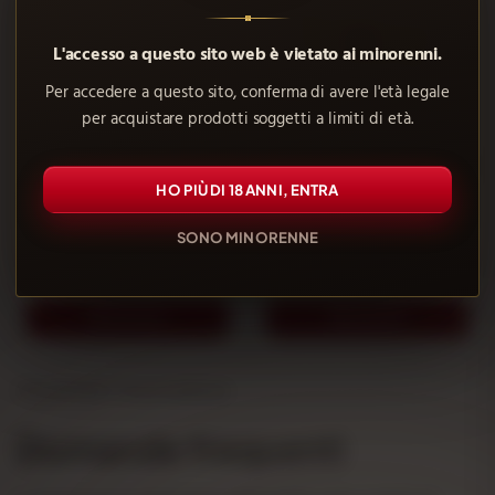
L'accesso a questo sito web è vietato ai minorenni.
Per accedere a questo sito, conferma di avere l'età legale
per acquistare prodotti soggetti a limiti di età.
Scatola Di Bambù RAW Con
Scatola Di Legno RAW Di 12,6
Magneti
Cm X 8,5 Cm
HO PIÙ DI 18 ANNI, ENTRA
46,41 €
9,50 €
SONO MINORENNE
-
+
-
+
AGGIUNGI
AGGIUNGI
Visualizzati 1-4 su 4 articoli
Domande frequenti