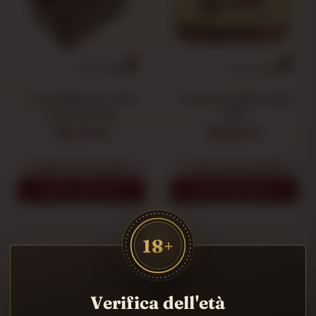
Scatola RAW Cache MINI
Scatola Di Cache In Legno
Scatola Di Legno
RAW
34,70 €
39,91 €
Avvisami quando disponibile
Avvisami quando disponibile
VISUALIZZA DI PIÙ
VISUALIZZA DI PIÙ
18+
Verifica dell'età