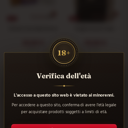
-5%
-5%
Grinder Carte Dabit Hamsa
Maglietta Darth Vader
19,94 €
19,94 €
20,99 €
20,99 €
18+
-
+
-
+
AGGIUNGI
AGGIUNGI
Verifica dell'età
L'accesso a questo sito web è vietato ai minorenni.
Per accedere a questo sito, conferma di avere l'età legale
per acquistare prodotti soggetti a limiti di età.