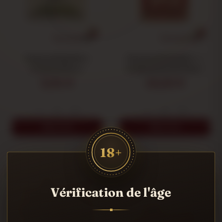
Panneau King Palm «
Panneau En Bois Brut - «
Smokeed Here »
Veuillez Entrer En Cône »
3,31 €
13,22 €
-
+
-
+
AJOUTER
AJOUTER
18+
Vérification de l'âge