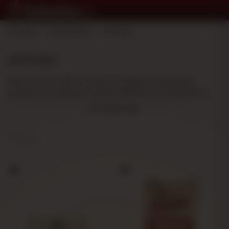
Accueil
>
Décoration
>
Affiches
AFFICHES
Notre section Affiches dans la catégorie Décoration
propose une sélection variée d’affiches et d’expositions
publicitaires pour personnaliser votre espace. Vous
En savoir plus
trouverez des affiches en bois de différentes tailles et
motifs, comme l’affiche RAW 30,5 cm x 22,5 cm, des
présentoirs publicitaires de marques célèbres et des
4 résultats
affiches décoratives avec des messages originaux tels que
« Please Cone In » ou « Smoked Here ».
Ces objets décoratifs sont idéaux pour créer une
atmosphère personnalisée dans votre maison, votre
entreprise ou votre espace de repos. Les matériaux utilisés
garantissent la durabilité et une finition de qualité qui
complète tout style de décoration.